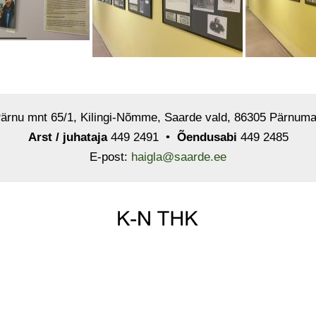
ärnu mnt 65/1, Kilingi-Nõmme, Saarde vald, 86305 Pärnum
Arst / juhataja
449 2491 •
Õendusabi
449 2485
E-post:
haigla@saarde.ee