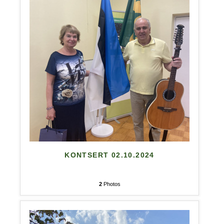
KONTSERT 02.10.2024
2
Photos