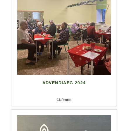
ADVENDIAEG 2024
13
Photos