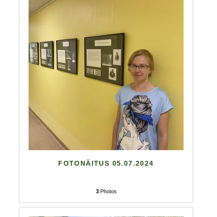
FOTONÄITUS 05.07.2024
3
Photos