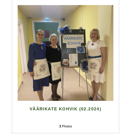
VÄÄRIKATE KOHVIK (02.2024)
3
Photos