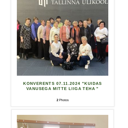
KONVERENTS 07.11.2024 "KUIDAS
VANUSEGA MITTE LIIGA TEHA "
2
Photos