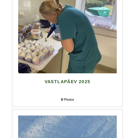
VASTLAPÄEV 2025
9
Photos