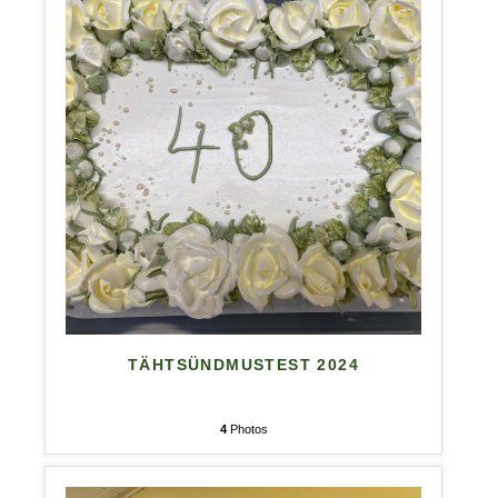
TÄHTSÜNDMUSTEST 2024
4
Photos